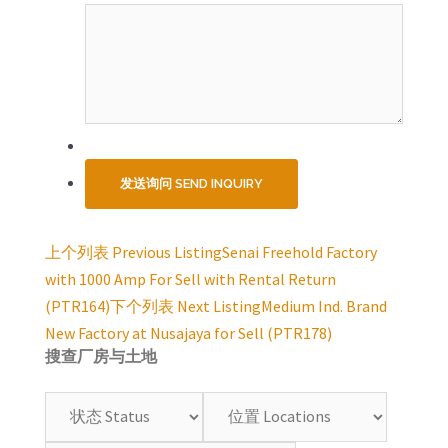
上个列表 Previous Listing
Senai Freehold Factory
Listing
with 1000 Amp For Sell with Rental Return
navigation
(PTR164)
下个列表 Next Listing
Medium Ind. Brand
New Factory at Nusajaya for Sell (PTR178)
搜查厂房与土地