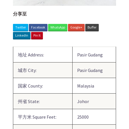
分享至
Twitter
Facebook
WhatsApp
Google+
Buffer
LinkedIn
Pin It
地址 Address:
Pasir Gudang
城市 City:
Pasir Gudang
国家 County:
Malaysia
州省 State:
Johor
平方米 Square Feet:
25000