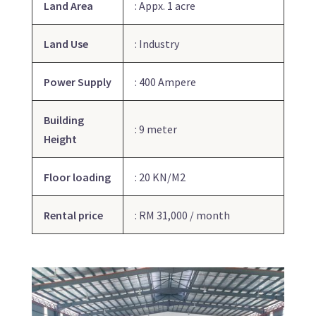
Land Area
: Appx. 1 acre
Land Use
: Industry
Power Supply
: 400 Ampere
Building
: 9 meter
Height
Floor loading
: 20 KN/M2
Rental price
: RM 31,000 / month