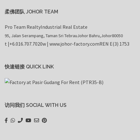
柔佛团队 JOHOR TEAM
Pro Team Realty
Industrial Real Estate
95, Jalan Serampang, Taman Sri Tebrau
Johor Bahru
,
Johor
80050
t |
+6.016.707.7020
w |
www.johor-factory.com
REN E(3) 1753
快速链接 QUICK LINK
访问我们 SOCIAL WITH US