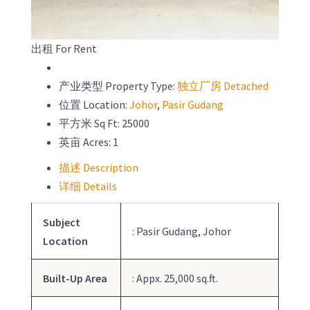
出租 For Rent
产业类型 Property Type:
独立厂房 Detached
位置 Location:
Johor
,
Pasir Gudang
平方米 Sq Ft:
25000
英亩 Acres:
1
描述 Description
详细 Details
Subject
: Pasir Gudang, Johor
Location
Built-Up Area
: Appx. 25,000 sq.ft.