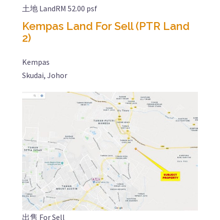
土地 Land
RM 52.00 psf
Kempas Land For Sell (PTR Land
2)
Kempas
Skudai, Johor
出售 For Sell