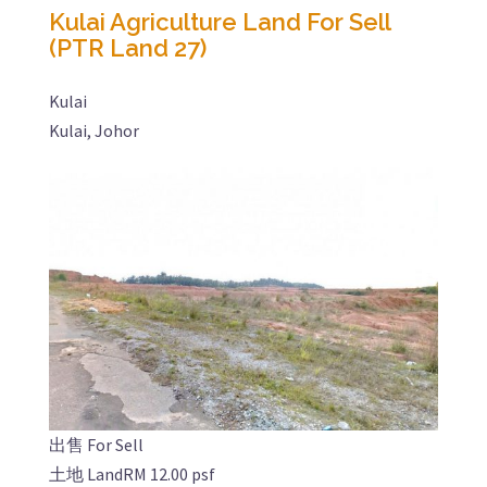
Kulai Agriculture Land For Sell
(PTR Land 27)
Kulai
Kulai, Johor
出售 For Sell
土地 Land
RM 12.00 psf