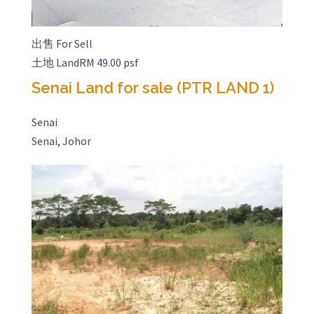
出售 For Sell
土地 Land
RM 49.00 psf
Senai Land for sale (PTR LAND 1)
Senai
Senai, Johor