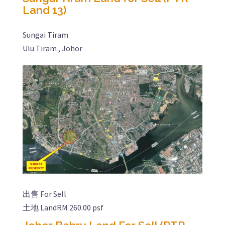
Land 13)
Sungai Tiram
Ulu Tiram , Johor
出售 For Sell
土地 Land
RM 260.00 psf