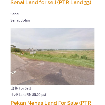
Senai Land for sell (PTR Land 33)
Senai
Senai, Johor
出售 For Sell
土地 Land
RM 55.00 psf
Pekan Nenas Land For Sale (PTR