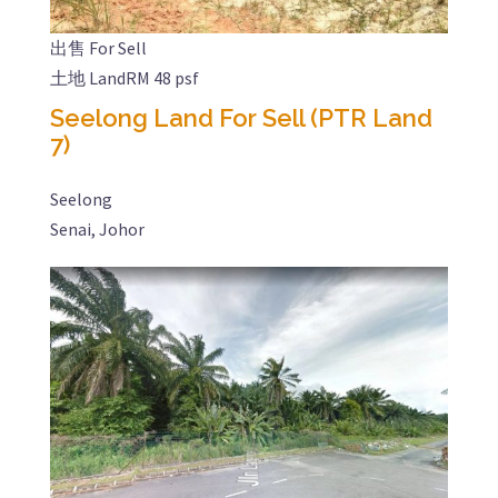
出售 For Sell
土地 Land
RM 48 psf
Seelong Land For Sell (PTR Land
7)
Seelong
Senai, Johor