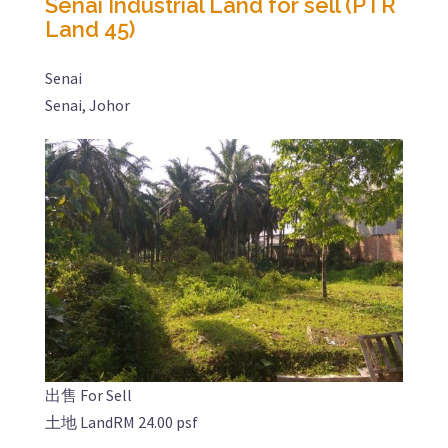
Senai Industrial Land for sell (PTR
Land 45)
Senai
Senai, Johor
出售 For Sell
土地 Land
RM 24.00 psf