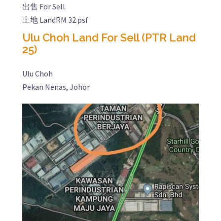
出售 For Sell
土地 Land
RM 32 psf
Ulu Choh Land For Sell (PTR Land
25)
Ulu Choh
Pekan Nenas, Johor