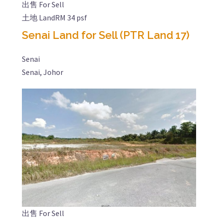
出售 For Sell
土地 Land
RM 34 psf
Senai Land for Sell (PTR Land 17)
Senai
Senai, Johor
出售 For Sell