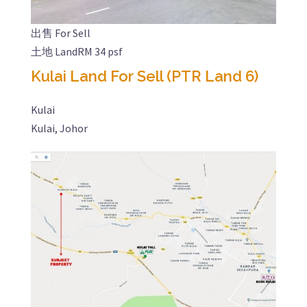
出售 For Sell
土地 Land
RM 34 psf
Kulai Land For Sell (PTR Land 6)
Kulai
Kulai, Johor