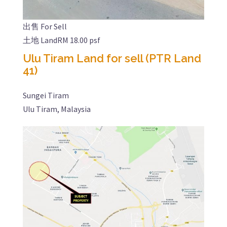
出售 For Sell
土地 Land
RM 18.00 psf
Ulu Tiram Land for sell (PTR Land
41)
Sungei Tiram
Ulu Tiram, Malaysia