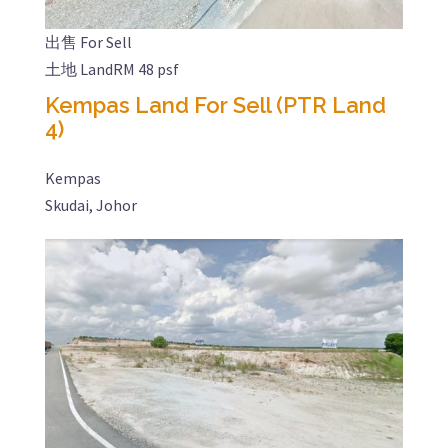
出售 For Sell
土地 Land
RM 48 psf
Kempas Land For Sell (PTR Land
4)
Kempas
Skudai, Johor