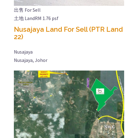
出售 For Sell
土地 Land
RM 1.76 psf
Nusajaya Land For Sell (PTR Land
22)
Nusajaya
Nusajaya, Johor