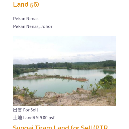
Land 56)
Pekan Nenas
Pekan Nenas, Johor
出售 For Sell
土地 Land
RM 9.00 psf
Sungai Tiram Land for Sell (PTR