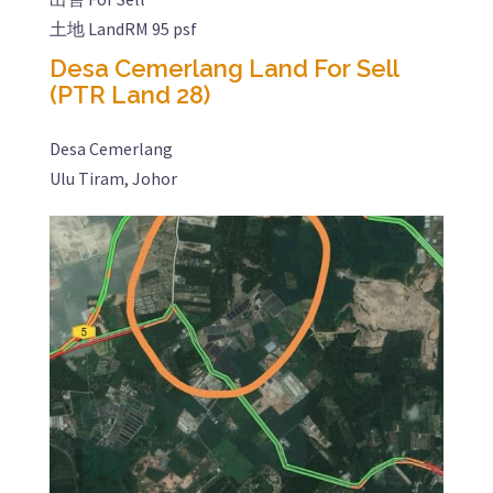
土地 Land
RM 95 psf
Desa Cemerlang Land For Sell
(PTR Land 28)
Desa Cemerlang
Ulu Tiram, Johor