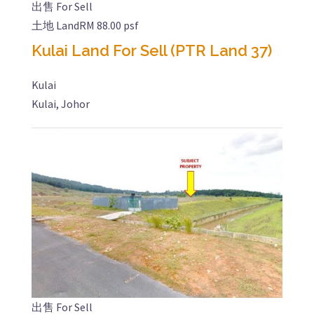
出售 For Sell
土地 Land
RM 88.00 psf
Kulai Land For Sell (PTR Land 37)
Kulai
Kulai, Johor
出售 For Sell