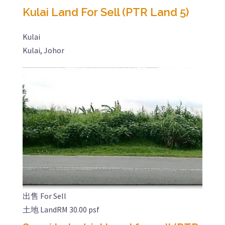
Kulai Land For Sell (PTR Land 5)
Kulai
Kulai, Johor
出售 For Sell
土地 Land
RM 30.00 psf