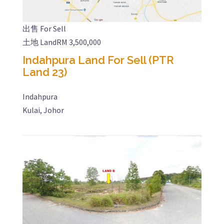
出售 For Sell
土地 Land
RM 3,500,000
Indahpura Land For Sell (PTR
Land 23)
Indahpura
Kulai, Johor