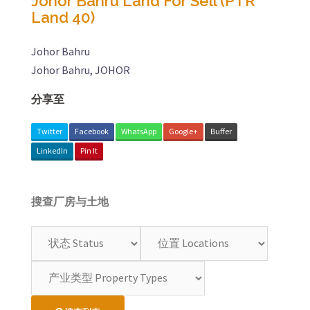
Johor Bahru Land For Sell (PTR
Land 40)
Johor Bahru
Johor Bahru, JOHOR
分享至
Twitter
Facebook
WhatsApp
Google+
Buffer
LinkedIn
Pin It
搜查厂房与土地