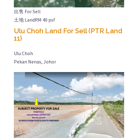
出售 For Sell
土地 Land
RM 40 psf
Ulu Choh Land For Sell (PTR Land
11)
Ulu Choh
Pekan Nenas, Johor