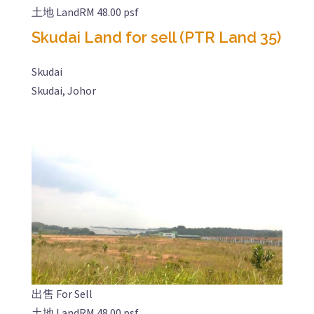
土地 Land
RM 48.00 psf
Skudai Land for sell (PTR Land 35)
Skudai
Skudai, Johor
出售 For Sell
土地 Land
RM 48.00 psf