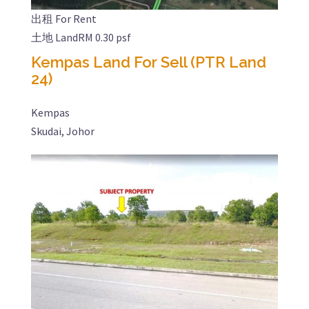
出租 For Rent
土地 Land
RM 0.30 psf
Kempas Land For Sell (PTR Land
24)
Kempas
Skudai, Johor