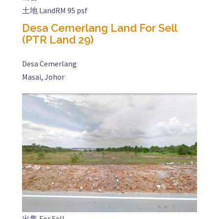
土地 Land
RM 95 psf
Desa Cemerlang Land For Sell
(PTR Land 29)
Desa Cemerlang
Masai, Johor
出售 For Sell