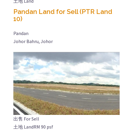
土地 Land
Pandan Land for Sell (PTR Land
10)
Pandan
Johor Bahru, Johor
出售 For Sell
土地 Land
RM 90 psf