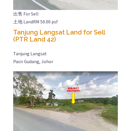
出售 For Sell
土地 Land
RM 50.00 psf
Tanjung Langsat Land for Sell
(PTR Land 42)
Tanjung Langsat
Pasir Gudang, Johor