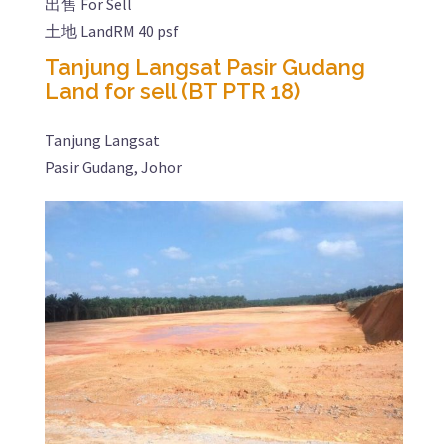
出售 For Sell
土地 Land
RM 40 psf
Tanjung Langsat Pasir Gudang
Land for sell (BT PTR 18)
Tanjung Langsat
Pasir Gudang, Johor