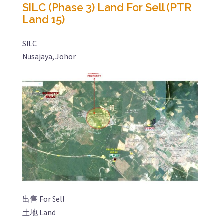
SILC (Phase 3) Land For Sell (PTR
Land 15)
SILC
Nusajaya, Johor
出售 For Sell
土地 Land