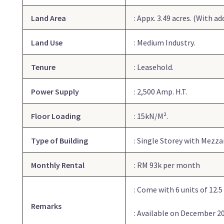
Land Area
: Appx. 3.49 acres. (With ad
Land Use
: Medium Industry.
Tenure
: Leasehold.
Power Supply
: 2,500 Amp. H.T.
Floor Loading
: 15kN/M².
Type of Building
: Single Storey with Mezzan
Monthly Rental
: RM 93k per month
: Come with 6 units of 12.5
Remarks
: Available on December 2