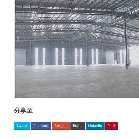
分享至
Twitter
Facebook
Google+
Buffer
LinkedIn
Pin It