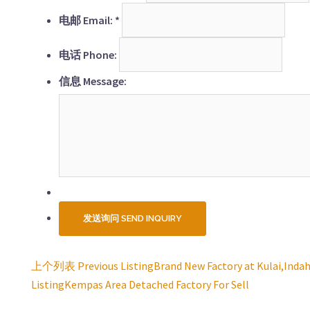
电邮 Email:
*
电话 Phone:
信息 Message:
上个列表 Previous Listing
Brand New Factory at Kulai,Indah
Listing
Listing
Kempas Area Detached Factory For Sell