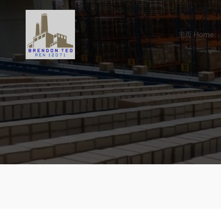
Skip
to
content
主页 Home