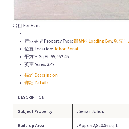
出租 For Rent
产业类型 Property Type:
卸货区 Loading Bay
,
独立厂房 
位置 Location:
Johor
,
Senai
平方米 Sq Ft:
95,952.45
英亩 Acres:
3.49
描述 Description
详细 Details
DESCRIPTION
Subject Property
: Senai, Johor.
Built-up Area
: Appx. 62,820.86 sq.ft.