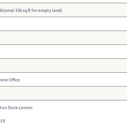
ditional 33k sq.ft for empty land)
ine Office.
 ton Dock Leveler.
019